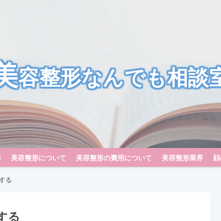
美
容整形なんでも相談
形
美容整形について
美容整形の費用について
美容整形業界
顔
する
する